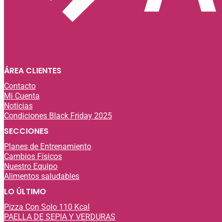
ÁREA CLIENTES
Contacto
Mi Cuenta
Noticias
Condiciones Black Friday 2025
SECCIONES
Planes de Entrenamiento
Cambios Físicos
Nuestro Equipo
Alimentos saludables
LO ÚLTIMO
Pizza Con Solo 110 Kcal
PAELLA DE SEPIA Y VERDURAS