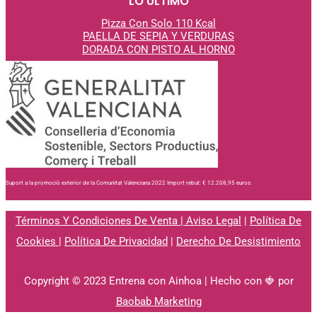
LO ÚLTIMO
Pizza Con Solo 110 Kcal
PAELLA DE SEPIA Y VERDURAS
DORADA CON PISTO AL
HORNO
Suport a la promoció exterior de la Comunitat Valenciana 2022 Import rebut: € 12.208,95 euros.
Términos Y Condiciones De Venta
|
Aviso Legal
|
Política De
Cookies
|
Política De Privacidad
|
Derecho De Desistimiento
Copyright © 2023 Entrena con Ainhoa | Hecho con 🍓 por
Baobab Marketing