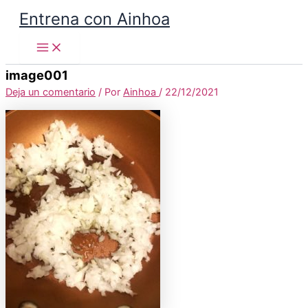
Main
Nombre
Correo
Web
Ir
Menu
Entrena con Ainhoa
electrónico
al
contenido
image001
Deja un comentario
/ Por
Ainhoa
/
22/12/2021