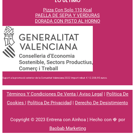
LO ÚLTIMO
Pizza Con Solo 110 Kcal
PAELLA DE SEPIA Y VERDURAS
DORADA CON PISTO AL
HORNO
Suport a la promoció exterior de la Comunitat Valenciana 2022 Import rebut: € 12.208,95 euros.
Términos Y Condiciones De Venta
|
Aviso Legal
|
Política De
Cookies
|
Política De Privacidad
|
Derecho De Desistimiento
Copyright © 2023 Entrena con Ainhoa | Hecho con 🍓 por
Baobab Marketing