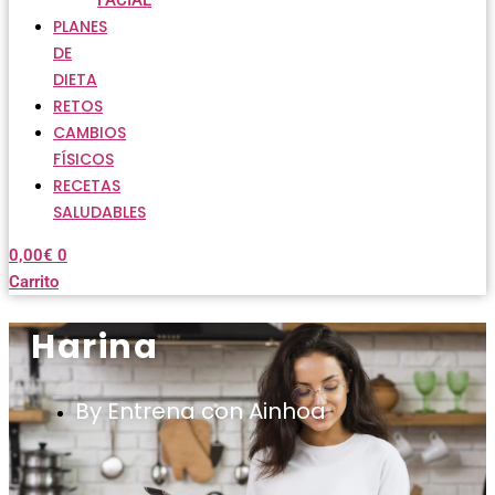
FACIAL
PLANES
DE
DIETA
RETOS
CAMBIOS
FÍSICOS
RECETAS
SALUDABLES
0,00
€
0
Carrito
Harina
By Entrena con Ainhoa