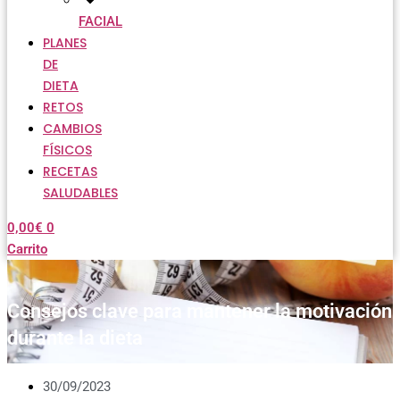
FACIAL
PLANES
DE
DIETA
RETOS
CAMBIOS
FÍSICOS
RECETAS
SALUDABLES
0,00
€
0
Carrito
Consejos clave para mantener la motivación
durante la dieta
30/09/2023