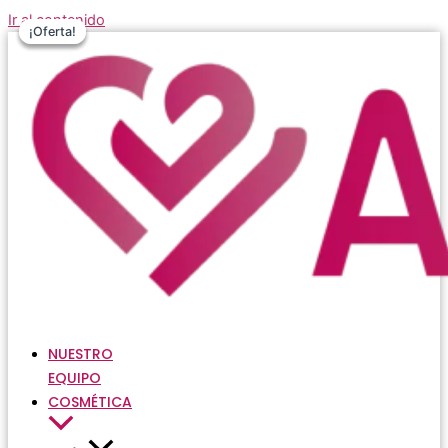
Ir al contenido
¡Oferta!
¡Oferta!
¡Oferta!
NUESTRO
EQUIPO
COSMÉTICA