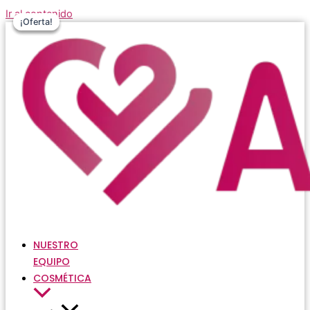
Ir al contenido
¡Oferta!
¡Oferta!
¡Oferta!
NUESTRO
EQUIPO
COSMÉTICA