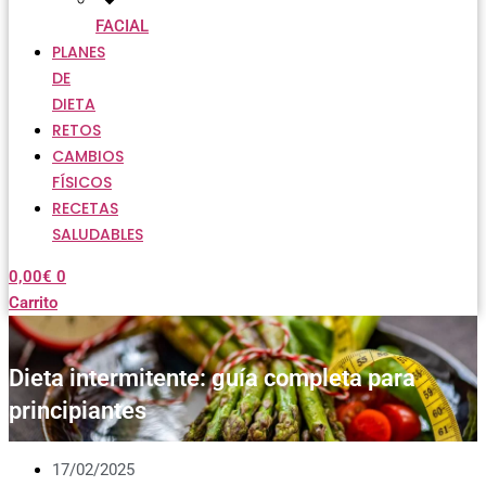
FACIAL
PLANES
DE
DIETA
RETOS
CAMBIOS
FÍSICOS
RECETAS
SALUDABLES
0,00
€
0
Carrito
Dieta intermitente: guía completa para
principiantes
17/02/2025