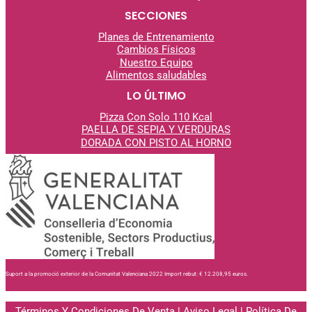
SECCIONES
Planes de Entrenamiento
Cambios Físicos
Nuestro Equipo
Alimentos saludables
LO ÚLTIMO
Pizza Con Solo 110 Kcal
PAELLA DE SEPIA Y VERDURAS
DORADA CON PISTO AL
HORNO
Suport a la promoció exterior de la Comunitat Valenciana 2022 Import rebut: € 12.208,95 euros.
Términos Y Condiciones De Venta
|
Aviso Legal
|
Política De