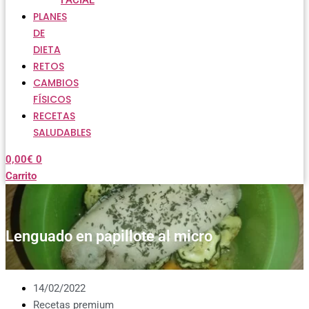
FACIAL
PLANES
DE
DIETA
RETOS
CAMBIOS
FÍSICOS
RECETAS
SALUDABLES
0,00
€
0
Carrito
Lenguado en papillote al micro
14/02/2022
Recetas premium