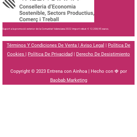
Suport a la promoció exterior de la Comunitat Valenciana 2022 Import rebut: € 12.208,95 euros.
Términos Y Condiciones De Venta
|
Aviso Legal
|
Política De
Cookies
|
Política De Privacidad
|
Derecho De Desistimiento
Copyright © 2023 Entrena con Ainhoa | Hecho con 🍓 por
Baobab Marketing