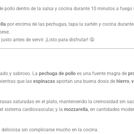
e pollo dentro de la salsa y cocina durante 10 minutos a fuego l
lla
por encima de las pechugas, tapa la sartén y cocina durante
pese.
usto antes de servir. ¡Listo para disfrutar! 🤤
brado y sabroso. La
pechuga de pollo
es una fuente magra de
pr
mientras que las
espinacas
aportan una buena dosis de
hierro
,
v
rasas saturadas en el plato, manteniendo la cremosidad sin sacri
el sistema cardiovascular, y la
mozzarella
, en cantidades mode
y deliciosa sin complicarse mucho en la cocina.