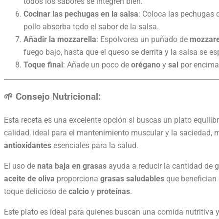
todos los sabores se integren bien.
Cocinar las pechugas en la salsa
: Coloca las pechugas d
pollo absorba todo el sabor de la salsa.
Añadir la mozzarella
: Espolvorea un puñado de
mozzare
fuego bajo, hasta que el queso se derrita y la salsa se es
Toque final
: Añade un poco de
orégano
y
sal
por encima j
🌱 Consejo Nutricional:
Esta receta es una excelente opción si buscas un plato equili
calidad, ideal para el mantenimiento muscular y la saciedad, 
antioxidantes
esenciales para la salud.
El uso de
nata baja en grasas
ayuda a reducir la cantidad de g
aceite de oliva
proporciona
grasas saludables
que benefician 
toque delicioso de
calcio
y
proteínas
.
Este plato es ideal para quienes buscan una comida nutritiva 