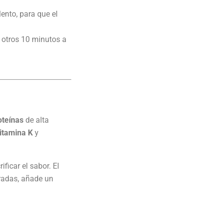
ento, para que el
 otros 10 minutos a
oteínas
de alta
itamina K
y
ficar el sabor. El
radas, añade un