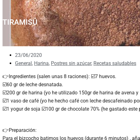
TIRAMISÚ
23/06/2020
General
,
Harina
,
Postres sin azúcar
,
Recetas saludables
👉Ingredientes (salen unas 8 raciones): ☑️7 huevos.
☑️60 gr de leche desnatada.
☑️200 gr de harina (yo he utilizado 150gr de harina de avena y 
☑️1 vaso de café (yo he hecho café con leche descafeinado por
☑️1 yogur de soja ☑️100 gr de chocolate 70% (he gastado este
👉Preparación:
Para el bizcocho batimos los huevos (durante 6 minutos) , añ