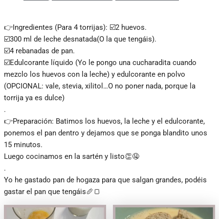
👉Ingredientes (Para 4 torrijas): ☑️2 huevos.
☑️300 ml de leche desnatada(O la que tengáis).
☑️4 rebanadas de pan.
☑️Edulcorante líquido (Yo le pongo una cucharadita cuando
mezclo los huevos con la leche) y edulcorante en polvo
(OPCIONAL: vale, stevia, xilitol…O no poner nada, porque la
torrija ya es dulce)
.
👉Preparación: Batimos los huevos, la leche y el edulcorante,
ponemos el pan dentro y dejamos que se ponga blandito unos
15 minutos.
Luego cocinamos en la sartén y listo👏🤤
.
Yo he gastado pan de hogaza para que salgan grandes, podéis
gastar el pan que tengáis🥖🍞