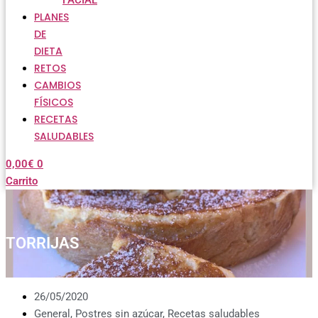
FACIAL
PLANES
DE
DIETA
RETOS
CAMBIOS
FÍSICOS
RECETAS
SALUDABLES
0,00
€
0
Carrito
TORRIJAS
26/05/2020
General
,
Postres sin azúcar
,
Recetas saludables