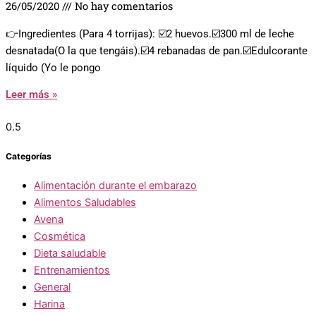
26/05/2020
No hay comentarios
👉Ingredientes (Para 4 torrijas): ☑️2 huevos.☑️300 ml de leche
desnatada(O la que tengáis).☑️4 rebanadas de pan.☑️Edulcorante
líquido (Yo le pongo
Leer más »
Categorías
Alimentación durante el embarazo
Alimentos Saludables
Avena
Cosmética
Dieta saludable
Entrenamientos
General
Harina