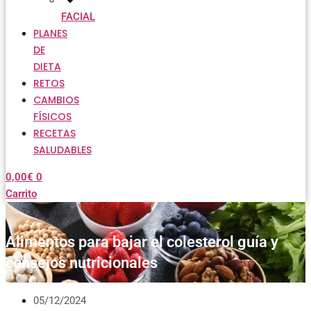
FACIAL
PLANES
DE
DIETA
RETOS
CAMBIOS
FÍSICOS
RECETAS
SALUDABLES
0,00
€
0
Carrito
Alimentos para bajar el colesterol guía y
consejos nutricionales
05/12/2024