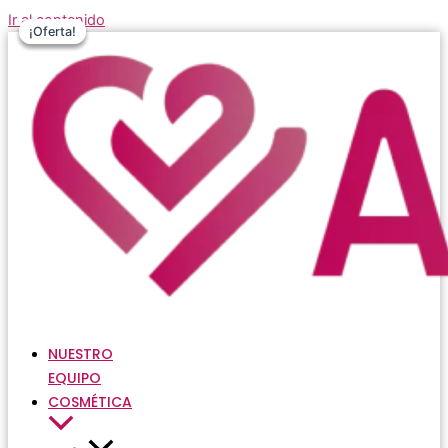
Ir al contenido
¡Oferta!
¡Oferta!
¡Oferta!
NUESTRO
EQUIPO
COSMÉTICA