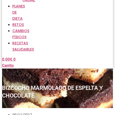
FACIAL
PLANES
DE
DIETA
RETOS
CAMBIOS
FÍSICOS
RECETAS
SALUDABLES
0,00
€
0
Carrito
BIZCOCHO MARMOLADO DE ESPELTA Y
CHOCOLATE
09/11/2017