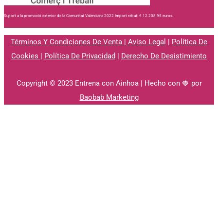
Suport a la promoció exterior de la Comunitat Valenciana 2022 Import rebut: € 12.208,95 euros.
Términos Y Condiciones De Venta
|
Aviso Legal
|
Política De
Cookies
|
Política De Privacidad
|
Derecho De Desistimiento
Copyright © 2023 Entrena con Ainhoa | Hecho con 🍓 por
Baobab Marketing