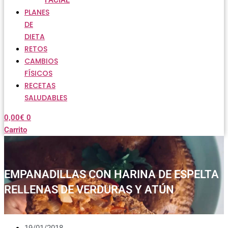
FACIAL
PLANES
DE
DIETA
RETOS
CAMBIOS
FÍSICOS
RECETAS
SALUDABLES
0,00
€
0
Carrito
EMPANADILLAS CON HARINA DE ESPELTA
RELLENAS DE VERDURAS Y ATÚN
19/01/2018