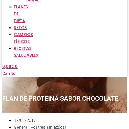
FACIAL
PLANES
DE
DIETA
RETOS
CAMBIOS
FÍSICOS
RECETAS
SALUDABLES
0,00
€
0
Carrito
FLAN DE PROTEINA SABOR CHOCOLATE
17/01/2017
General
,
Postres sin azúcar