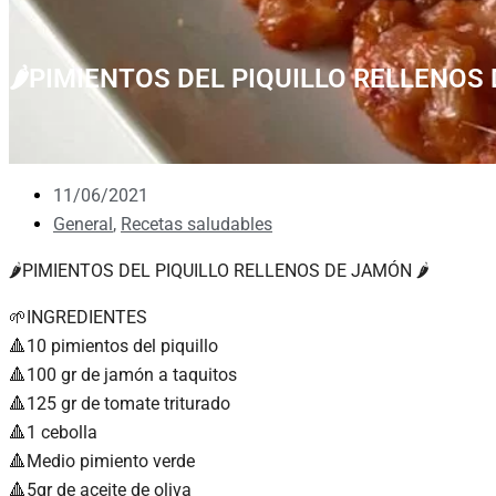
🌶PIMIENTOS DEL PIQUILLO RELLENOS 
11/06/2021
General
,
Recetas saludables
🌶PIMIENTOS DEL PIQUILLO RELLENOS DE JAMÓN 🌶
🌱INGREDIENTES
🔺10 pimientos del piquillo
🔺100 gr de jamón a taquitos
🔺125 gr de tomate triturado
🔺1 cebolla
🔺Medio pimiento verde
🔺5gr de aceite de oliva